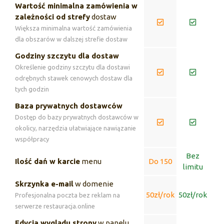
Wartość minimalna zamówienia w
zależności od strefy
dostaw
Większa minimalna wartość zamówienia
dla obszarów w dalszej strefie dostaw
Godziny szczytu dla dostaw
Określenie godziny szczytu dla dostawi
odrębnych stawek cenowych dostaw dla
tych godzin
Baza prywatnych dostawców
Dostęp do bazy prywatnych dostawców w
okolicy, narzędzia ułatwiające nawiązanie
współpracy
Bez
Ilość dań w karcie
menu
Do 150
limitu
Skrzynka e-mail
w domenie
50zł/rok
50zł/rok
Profesjonalna poczta bez reklam na
serwerze restauracja.online
Edycja wyglądu strony
w panelu