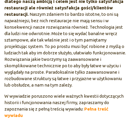
dlatego naszą ambicją i celem jest nie tylko satysfakcja
restauracji ale również satysfakcja gości/klientów
restauracji.
Naszym zdaniem to bardzo istotne, to oni są
najważniejsi, bez nich restauracje nie mają sensu i w
konsekwencji nasze rozwiązania również. Technologia jest
dla ludzi nie odwrotnie. Może to się wydać banalne wręcz
sztampowe, ale tak właśnie jest i o tym pamiętamy
projektując system. To po prostu musi być robione z myślą o
ludziach tak aby im dobrze służyło, ułatwiało funkcjonowanie.
Rozwiązania jakie tworzymy są zaawansowane i
skomplikowane technicznie po to aby były łatwe w użyciu i
wyglądały na proste. Paradoksalnie tylko zaawansowane i
rozbudowane struktury są łatwe i przyjazne w użytkowaniu
lub obsłudze, a nam na tym zależy.
W wywiadzie poruszono wiele ważnych kwestii dotyczących
historii i funcjonowania naszej firmy, zapraszamy do
zapoznania się z pełną treścią wywiadu:
Pełna treść
wywiadu