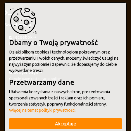
Social media
Faceebok
Dbamy o Twoją prywatność
Fanpage restauracja.online - Meta FB
Dzięki plikom cookies i technologiom pokrewnym oraz
Instagram
przetwarzaniu Twoich danych, możemy świadczyć usługi na
Instagram restauracja.online
najwyższym poziomie i zapewnić, że dopasujemy do Ciebie
wyświetlane treści.
Google page
Google page restauracja.online
Przetwarzamy dane
Ułatwienia korzystania z naszych stron, prezentowania
spersonalizowanych treści i reklam oraz ich pomiaru,
tworzenia statystyk, poprawy funkcjonalności strony.
Więcej na temat polityki prywatności.
Akceptuję