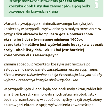
Istnieje możliwość ustawienia
prezentowania
koszyka obok listy dań
zamiast pływającej belki
przypiętej do krawędzi ekranu.
Wariant pływającego zminimalizowanego koszyka jest
konieczny w przypadku wyświetlaczy o małym rozmiarze.
W
przypadku ekranów komputera gdzie powierzchnia
ekranu jest duża (wymagane minimum 1600px
szerokości) możliwe jest wyświetlenie koszyka w sposób
stały - obok listy dań. Taki układ jest bardziej
komfortowy dla zamawiających.
Zmiana sposobu prezentacji koszyka jest możliwa po
zalogowaniu się do panelu zarządzania restauracją, menu:
Strona www
>
Ustawienia
> sekcja
Prezentacja koszyka
należy
wybrać
Prezentacja koszyka obok listy dań - Tak.
W przypadku gdy klienci będą posiadali mały ekran, tablet lub
smartfon koszyk - mimo wybranych ustawień obok listy -
będzie prezentowany w sposób domyślny - czyli przyklejony
do krawędzi ekranu z opcją wyświetlenia zawartości po