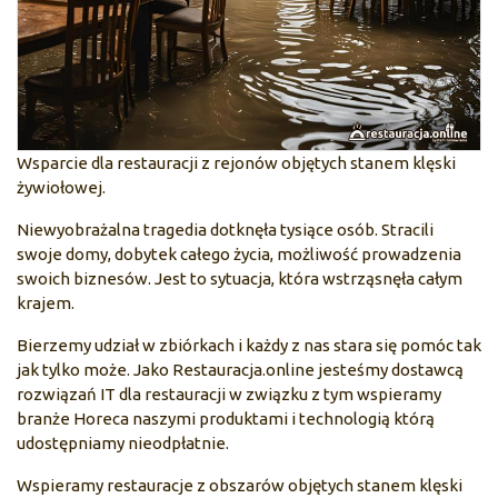
Wsparcie dla restauracji z rejonów objętych stanem klęski
żywiołowej.
Niewyobrażalna tragedia dotknęła tysiące osób. Stracili
swoje domy, dobytek całego życia, możliwość prowadzenia
swoich biznesów. Jest to sytuacja, która wstrząsnęła całym
krajem.
Bierzemy udział w zbiórkach i każdy z nas stara się pomóc tak
jak tylko może. Jako Restauracja.online jesteśmy dostawcą
rozwiązań IT dla restauracji w związku z tym wspieramy
branże Horeca naszymi produktami i technologią którą
udostępniamy nieodpłatnie.
Wspieramy restauracje z obszarów objętych stanem klęski