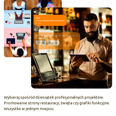
Rai automatyczny
asystent
Witaj,
Jestem automatycznym asystentem
18:53
Rai automatyczny
asystent
Chcesz bezpłatnie pobrać projekt czy wolisz przejść do
personalizacji
Pobranie
Modyfikacja
18:53
Wybieraj spośród dziesiątek profesjonalnych projektów.
Promowanie strony restauracji, święta czy grafiki funkcyjne.
Wszystko w jednym miejscu.