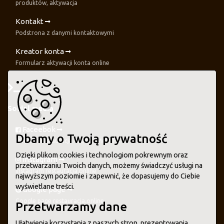
produktów, aktywacja
Kontakt
Podstrona z danymi kontaktowymi
Kreator konta
Formularz aktywacji konta online
Social media
Faceebok
Dbamy o Twoją prywatność
Fanpage restauracja.online - Meta FB
Dzięki plikom cookies i technologiom pokrewnym oraz
Instagram
przetwarzaniu Twoich danych, możemy świadczyć usługi na
Instagram restauracja.online
najwyższym poziomie i zapewnić, że dopasujemy do Ciebie
wyświetlane treści.
Google page
Google page restauracja.online
Przetwarzamy dane
Ułatwienia korzystania z naszych stron, prezentowania