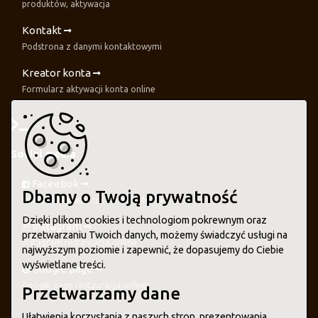
produktów, aktywacja
Kontakt
Podstrona z danymi kontaktowymi
Kreator konta
Formularz aktywacji konta online
Social media
Faceebok
Dbamy o Twoją prywatność
Fanpage restauracja.online - Meta FB
Dzięki plikom cookies i technologiom pokrewnym oraz
Instagram
przetwarzaniu Twoich danych, możemy świadczyć usługi na
Instagram restauracja.online
najwyższym poziomie i zapewnić, że dopasujemy do Ciebie
wyświetlane treści.
Google page
Google page restauracja.online
Przetwarzamy dane
Ułatwienia korzystania z naszych stron, prezentowania