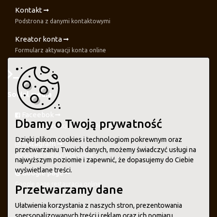
Kontakt
Podstrona z danymi kontaktowymi
Kreator konta
Formularz aktywacji konta online
Social media
Faceebok
Dbamy o Twoją prywatność
Fanpage restauracja.online - Meta FB
Dzięki plikom cookies i technologiom pokrewnym oraz
Instagram
przetwarzaniu Twoich danych, możemy świadczyć usługi na
Instagram restauracja.online
najwyższym poziomie i zapewnić, że dopasujemy do Ciebie
wyświetlane treści.
Google page
Google page restauracja.online
Przetwarzamy dane
Ułatwienia korzystania z naszych stron, prezentowania
spersonalizowanych treści i reklam oraz ich pomiaru,