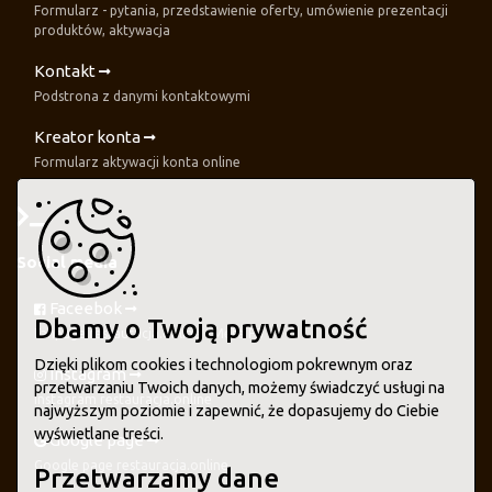
Formularz - pytania, przedstawienie oferty, umówienie prezentacji
produktów, aktywacja
Kontakt
Podstrona z danymi kontaktowymi
Kreator konta
Formularz aktywacji konta online
Social media
Faceebok
Dbamy o Twoją prywatność
Fanpage restauracja.online - Meta FB
Dzięki plikom cookies i technologiom pokrewnym oraz
Instagram
przetwarzaniu Twoich danych, możemy świadczyć usługi na
Instagram restauracja.online
najwyższym poziomie i zapewnić, że dopasujemy do Ciebie
wyświetlane treści.
Google page
Google page restauracja.online
Przetwarzamy dane