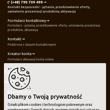
(+48) 790 709 499
Kontakt bezpośredni - pytania, przedstawienie oferty,
umówienie prezentacji produktów, aktywacja
Formularz kontaktowy
Formularz - pytania, przedstawienie oferty, umówienie prezentacji
produktów, aktywacja
Kontakt
Podstrona z danymi kontaktowymi
Kreator konta
Formularz aktywacji konta online
Social media
Faceebok
Dbamy o Twoją prywatność
Fanpage restauracja.online - Meta FB
Dzięki plikom cookies i technologiom pokrewnym oraz
Instagram
przetwarzaniu Twoich danych, możemy świadczyć usługi na