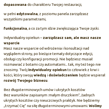
dopasowana
do charakteru Twojej restauracji,
w pełni
edytowalna
, z poziomu panela zarządzasz
wszystkimi parametrami,
funkcjonalna
, a co za tym idzie zwiększająca Twoje zyski.
Indywidualny opiekun –
zarządzasz sam, ale masz nasze
wsparcie
Masz nasze wsparcie od wdrożenia i konsultacji nad
wyglądem strony, po bieżące tematy dotyczące edycji,
obsługi czy konfiguracji promocji. Nie będziesz musiał
rozmawiać z botami czy automatami... tak, my też tego nie
znosimy. Twój
indywidualny opiekun
to człowiek z krwi i
kości, który swoją
wiedzą
i
doświadczeniem
będzie wspierał
rozwój Twojego biznesu
.
Bez długoterminowych umów i ukrytych kosztów
Bez warunków zapisanym :małym druczkiem”, żadnych
ukrytych kosztów czy nieuczciwych praktyk. Nie będziemy
„trzymać Cię” na siłę długoterminowymi umowami.
Wolimy