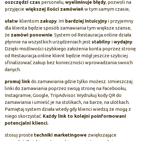
oszczędzi czas
personelu,
wyeliminuje błędy
, pozwoli na
przyjęcie
większej ilości zamówień
w tym samym czasie,
ułatw
klientom
zakupy
. Im
bardziej intuicyjny
i przyjemny
dla klienta będzie sposób zamawiania tym większe szanse,
że
zamówi ponownie
. System od Restauracja.online działa
płynnie na wszystkich urządzeniach jest
stabilny
i
wydajny
.
Dzięki możliwości szybkiego założenia konta poprzez stronę
od Restauracja.online klient będzie mógł jeszcze szybciej
sfinalizować zakup bez konieczności wprowadzania swoich
danych.
promuj link
do zamawiania gdzie tylko możesz. Umieszczaj
linki do zamawiania poprzez swoją stronę na Facebooku,
Instagramie, Google, TripAdvisor. Wydrukuj kody QR do
zamawiania i umieść je na stolikach, na barze, na ulotkach.
Pamiętaj system działa wtedy gdy klienci wiedzą że mogą z
niego skorzystać.
Każdy link to kolejni poinformowani
potencjalni klienci.
stosuj proste
techniki marketingowe
zwiększające